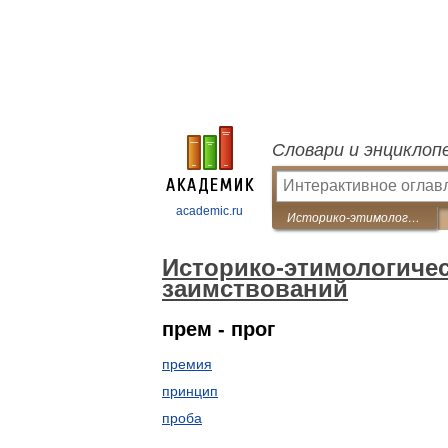
Словари и энциклоп
academic.ru
Историко-этимологический словарь латинских заимствований
Историко-этимологичес
заимствований
прем - прог
премия
принцип
проба