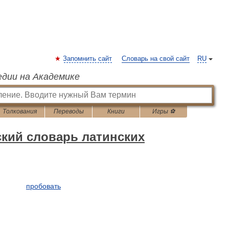
Запомнить сайт
Словарь на свой сайт
RU
едии на Академике
Толкования
Переводы
Книги
Игры ⚽
кий словарь латинских
пробовать