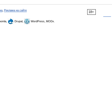
ка
,
Реклама на сайте
18+
omla,
Drupal,
WordPress, MODx.